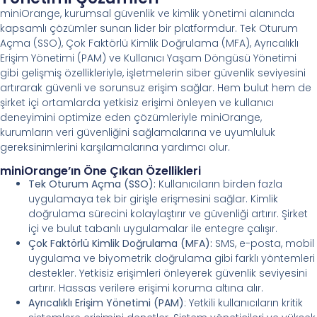
miniOrange, kurumsal güvenlik ve kimlik yönetimi alanında
kapsamlı çözümler sunan lider bir platformdur. Tek Oturum
Açma (SSO), Çok Faktörlü Kimlik Doğrulama (MFA), Ayrıcalıklı
Erişim Yönetimi (PAM) ve Kullanıcı Yaşam Döngüsü Yönetimi
gibi gelişmiş özellikleriyle, işletmelerin siber güvenlik seviyesini
artırarak güvenli ve sorunsuz erişim sağlar. Hem bulut hem de
şirket içi ortamlarda yetkisiz erişimi önleyen ve kullanıcı
deneyimini optimize eden çözümleriyle miniOrange,
kurumların veri güvenliğini sağlamalarına ve uyumluluk
gereksinimlerini karşılamalarına yardımcı olur.
miniOrange’ın Öne Çıkan Özellikleri
Tek Oturum Açma (SSO):
Kullanıcıların birden fazla
uygulamaya tek bir girişle erişmesini sağlar. Kimlik
doğrulama sürecini kolaylaştırır ve güvenliği artırır. Şirket
içi ve bulut tabanlı uygulamalar ile entegre çalışır.
Çok Faktörlü Kimlik Doğrulama (MFA):
SMS, e-posta, mobil
uygulama ve biyometrik doğrulama gibi farklı yöntemleri
destekler. Yetkisiz erişimleri önleyerek güvenlik seviyesini
artırır. Hassas verilere erişimi koruma altına alır.
Ayrıcalıklı Erişim Yönetimi (PAM)
: Yetkili kullanıcıların kritik