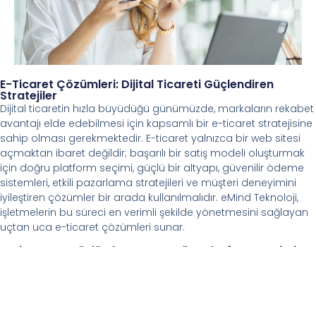
E-Ticaret Çözümleri: Dijital Ticareti Güçlendiren
Stratejiler
Dijital ticaretin hızla büyüdüğü günümüzde, markaların rekabet
avantajı elde edebilmesi için kapsamlı bir e-ticaret stratejisine
sahip olması gerekmektedir. E-ticaret yalnızca bir web sitesi
açmaktan ibaret değildir; başarılı bir satış modeli oluşturmak
için doğru platform seçimi, güçlü bir altyapı, güvenilir ödeme
sistemleri, etkili pazarlama stratejileri ve müşteri deneyimini
iyileştiren çözümler bir arada kullanılmalıdır. eMind Teknoloji,
işletmelerin bu süreci en verimli şekilde yönetmesini sağlayan
uçtan uca e-ticaret çözümleri sunar.
E-Ticarette Güçlü Altyapı ve Doğru Platform Seçimi
Başarılı bir e-ticaret operasyonunun temelini, güçlü ve esnek
bir altyapıya sahip olmak oluşturur. Seçilen platformun
işletmenin ihtiyaçlarına uygun olması, ölçeklenebilir bir yapıya
sahip olması ve kullanıcı dostu bir deneyim sunması kritik