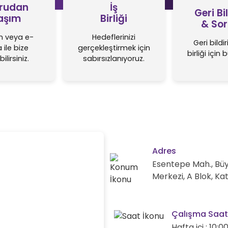
rudan
İş
Geri Bi
aşım
Birliği
& Sor
n veya e-
Hedeflerinizi
Geri bildi
 ile bize
gerçekleştirmek için
birliği için
ilirsiniz.
sabırsızlanıyoruz.
Adres
Esentepe Mah., Büyü
Merkezi, A Blok, Kat
Çalışma Saat
Hafta içi : 10:0