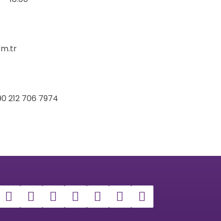
m.tr
90 212 706 7974