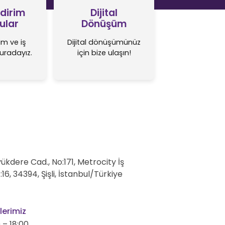
ldirim
Dijital
ular
Dönüşüm
rim ve iş
Dijital dönüşümünüz
 buradayız.
için bize ulaşın!
kdere Cad., No:171, Metrocity İş
:16, 34394, Şişli, İstanbul/Türkiye
lerimiz
0 – 18:00