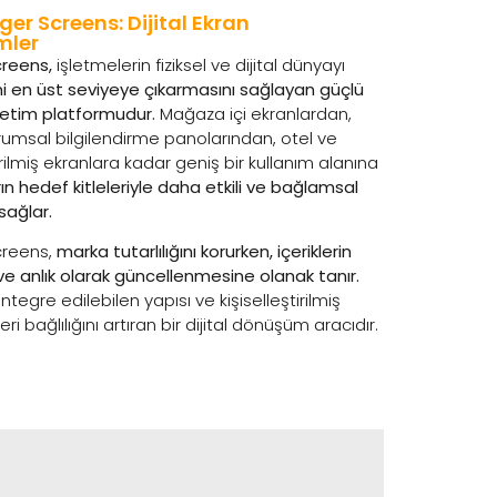
r Screens: Dijital Ekran
mler
reens,
işletmelerin fiziksel ve dijital dünyayı
i en üst seviyeye çıkarmasını sağlayan güçlü
önetim platformudur.
Mağaza içi ekranlardan,
urumsal bilgilendirme panolarından, otel ve
irilmiş ekranlara kadar geniş bir kullanım alanına
ın hedef kitleleriyle daha etkili ve bağlamsal
sağlar.
creens,
marka tutarlılığını korurken, içeriklerin
e anlık olarak güncellenmesine olanak tanır.
ntegre edilebilen yapısı ve kişiselleştirilmiş
i bağlılığını artıran bir dijital dönüşüm aracıdır.