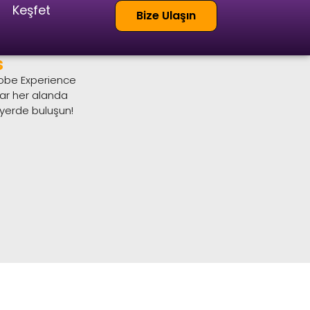
Keşfet
Bize Ulaşın
s
Adobe Experience
dar her alanda
 yerde buluşun!