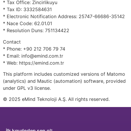
* Tax Office: Zincirlikuyu
* Tax ID: 3332584631
* Electronic Notification Address: 25747-66686-35142
* Nace Code: 62.01.01
* Resolution Duns: 751134422
Contact
* Phone: +90 212 706 79 74
* Email: info@emind.com.tr
* Web: https://emind.com.tr
This platform includes customized versions of Matomo
(analytics) and Mautic (automation) software, provided
under GPL v3 license.
© 2025 eMind Teknoloji A.Ş. All rights reserved.
İlk kaydeden sen ol!