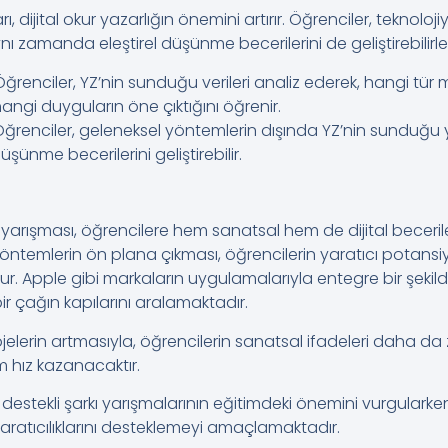
, dijital okur yazarlığın önemini artırır. Öğrenciler, teknolojiyi 
ı zamanda eleştirel düşünme becerilerini de geliştirebilirle
 Öğrenciler, YZ’nin sunduğu verileri analiz ederek, hangi tür
angi duyguların öne çıktığını öğrenir.
Öğrenciler, geleneksel yöntemlerin dışında YZ’nin sunduğu ye
üşünme becerilerini geliştirebilir.
yarışması, öğrencilere hem sanatsal hem de dijital becerileri
yöntemlerin ön plana çıkması, öğrencilerin yaratıcı potansiy
r. Apple gibi markaların uygulamalarıyla entegre bir şekilde
r çağın kapılarını aralamaktadır.
ojelerin artmasıyla, öğrencilerin sanatsal ifadeleri daha d
m hız kazanacaktır.
destekli şarkı yarışmalarının eğitimdeki önemini vurgularke
aratıcılıklarını desteklemeyi amaçlamaktadır.