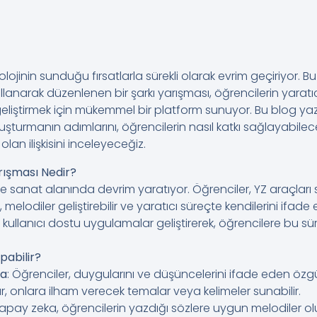
olojinin sunduğu fırsatlarla sürekli olarak evrim geçiriyor
ullanarak düzenlenen bir şarkı yarışması, öğrencilerin yaratı
geliştirmek için mükemmel bir platform sunuyor. Bu blog yaz
oluşturmanın adımlarını, öğrencilerin nasıl katkı sağlayabile
 olan ilişkisini inceleyeceğiz.
arışması Nedir?
 sanat alanında devrim yaratıyor. Öğrenciler, YZ araçları 
r, melodiler geliştirebilir ve yaratıcı süreçte kendilerini ifade
i, kullanıcı dostu uygulamalar geliştirerek, öğrencilere bu sür
pabilir?
ma
: Öğrenciler, duygularını ve düşüncelerini ifade eden özgü
, onlara ilham verecek temalar veya kelimeler sunabilir.
Yapay zeka, öğrencilerin yazdığı sözlere uygun melodiler oluş