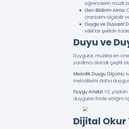
öğrencilerin müzik t
Geri Bildirim Alma
: 
oranlarını ölçebilir v
Duygu ve Duyusal 
etkili bir şekilde ifad
Duyu ve Du
Duygular, müzikte en önem
yardımcı olacak çeşitli öl
Melodik Duygu Ölçümü
: 
melodilerini daha duygusal 
Duygu Analizi
: YZ, yazılan
duyguları ifade ettiğini ö
Dijital Oku