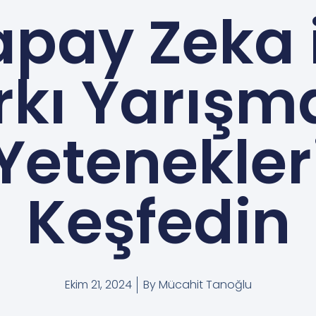
apay Zeka i
rkı Yarışma
Yetenekler
Keşfedin
Ekim 21, 2024
By
Mücahit Tanoğlu