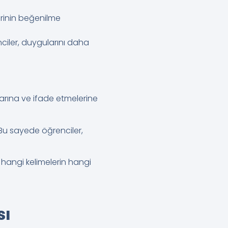
lerinin beğenilme
enciler, duygularını daha
larına ve ifade etmelerine
. Bu sayede öğrenciler,
r, hangi kelimelerin hangi
sı