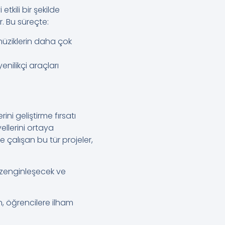
etkili bir şekilde
r. Bu süreçte:
 müziklerin daha çok
nilikçi araçları
ni geliştirme fırsatı
ellerini ortaya
 çalışan bu tür projeler,
a zenginleşecek ve
n, öğrencilere ilham