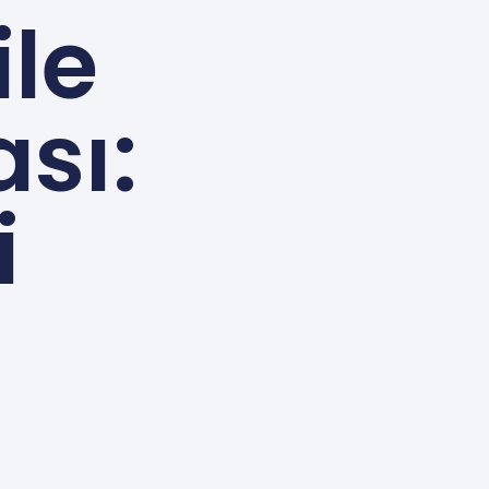
le
sı:
i